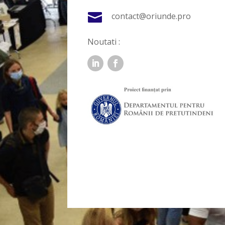

contact@oriunde.pro
Noutati :