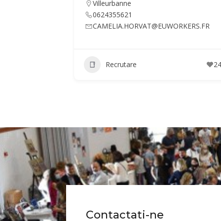
Villeurbanne
0624355621
CAMELIA.HORVAT@EUWORKERS.FR
Recrutare
2
Contactati-ne