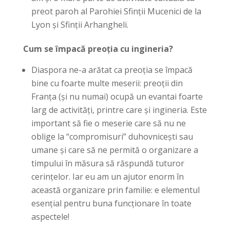
preot paroh al Parohiei Sfinții Mucenici de la
Lyon și Sfinții Arhangheli.
Cum se împacă preoția cu ingineria?
Diaspora ne-a arătat ca preoția se împacă
bine cu foarte multe meserii: preoții din
Franța (și nu numai) ocupă un evantai foarte
larg de activități, printre care și ingineria. Este
important să fie o meserie care să nu ne
oblige la “compromisuri” duhovnicești sau
umane și care să ne permită o organizare a
timpului în măsura să răspundă tuturor
cerințelor. Iar eu am un ajutor enorm în
această organizare prin familie: e elementul
esențial pentru buna funcționare în toate
aspectele!