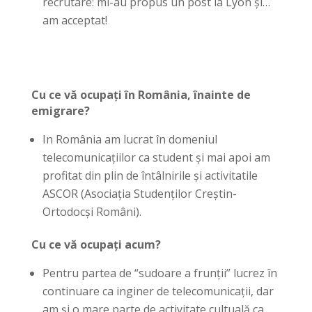
recrutare: mi-au propus un post la Lyon și…
am acceptat!
Cu ce vă ocupați în România, înainte de
emigrare?
In România am lucrat în domeniul
telecomunicațiilor ca student și mai apoi am
profitat din plin de întâlnirile și activitatile
ASCOR (Asociaţia Studenţilor Creştin-
Ortodocşi Români).
Cu ce vă ocupați acum?
Pentru partea de “sudoare a frunții” lucrez în
continuare ca inginer de telecomunicații, dar
am și o mare parte de activitate cultuală ca