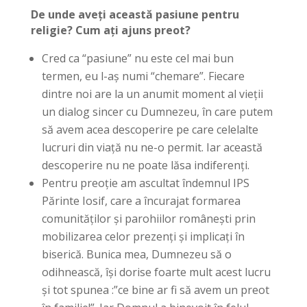
De unde aveți această pasiune pentru
religie? Cum ați ajuns preot?
Cred ca “pasiune” nu este cel mai bun
termen, eu l-aș numi “chemare”. Fiecare
dintre noi are la un anumit moment al vieții
un dialog sincer cu Dumnezeu, în care putem
să avem acea descoperire pe care celelalte
lucruri din viață nu ne-o permit. Iar această
descoperire nu ne poate lăsa indiferenți.
Pentru preoție am ascultat îndemnul IPS
Părinte Iosif, care a încurajat formarea
comunităților și parohiilor românești prin
mobilizarea celor prezenți și implicați în
biserică. Bunica mea, Dumnezeu să o
odihnească, își dorise foarte mult acest lucru
și tot spunea :”ce bine ar fi să avem un preot