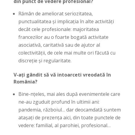
din punct de vedere profesional?
Rămân de ameliorat seriozitatea,
punctualitatea și implicația în alte activități
decât cele profesionale: majoritatea
francezilor au o foarte bogată activitate
asociativă, caritativă sau de ajutor al
colectivității, de cele mai multe ori făcută cu
discreție și regularitate.
V-ați gândit să vă intoarceti vreodată în
România?
Bine-nțeles, mai ales după evenimentele care
ne-au zguduit profund în ultimii ani:
pandemia, războiul… dar deocamdată suntem
atașați de prezența aici, din toate punctele de
vedere: familial, al parohiei, profesional…