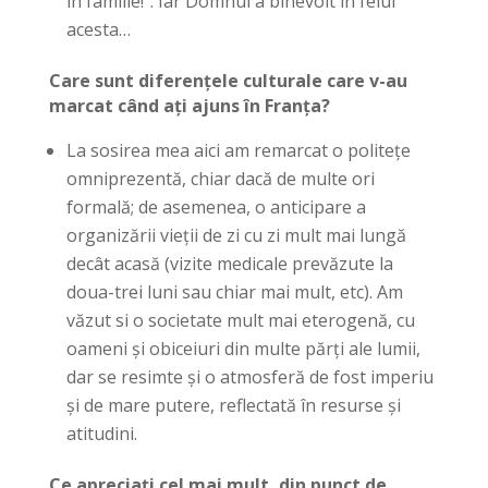
în familie!”. Iar Domnul a binevoit în felul
acesta…
Care sunt diferențele culturale care v-au
marcat când ați ajuns în Franța?
La sosirea mea aici am remarcat o politețe
omniprezentă, chiar dacă de multe ori
formală; de asemenea, o anticipare a
organizării vieții de zi cu zi mult mai lungă
decât acasă (vizite medicale prevăzute la
doua-trei luni sau chiar mai mult, etc). Am
văzut si o societate mult mai eterogenă, cu
oameni și obiceiuri din multe părți ale lumii,
dar se resimte și o atmosferă de fost imperiu
și de mare putere, reflectată în resurse și
atitudini.
Ce apreciați cel mai mult, din punct de