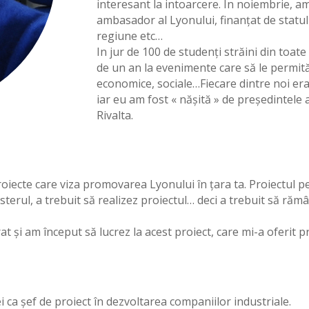
interesant la intoarcere. În noiembrie, 
ambasador al Lyonului, finanțat de statu
regiune etc…
In jur de 100 de studenți străini din toate
de un an la evenimente care să le permită
economice, sociale…Fiecare dintre noi eram
iar eu am fost « nășită » de președintele 
Rivalta.
ecte care viza promovarea Lyonului în țara ta. Proiectul pe c
terul, a trebuit să realizez proiectul… deci a trebuit să rămâ
t și am început să lucrez la acest proiect, care mi-a oferit 
 ca șef de proiect în dezvoltarea companiilor industriale.