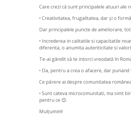
Care crezi că sunt principalele atuuri ale
• Creativitatea, frugalitatea, dar și o fo
Dar principalele puncte de ameliorare, to
• Increderea in calitatile si capacitatile n
diferenta, o anumita autenticitate si valo
Te-ai gândit să te intorci vreodată în Româ
• Da, pentru a crea o afacere, dar punand 
Ce părere ai despre comunitatea românea
• Sunt cateva microcomunitati, ma simt bi
pentru ce 😊.
Mulțumim!