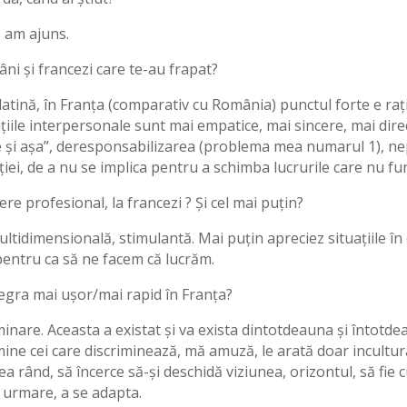
e am ajuns.
ni și francezi care te-au frapat?
 latină, în Franța (comparativ cu România) punctul forte e ra
ațiile interpersonale sunt mai empatice, mai sincere, mai dir
și așa”, deresponsabilizarea (problema mea numarul 1), nepo
ției, de a nu se implica pentru a schimba lucrurile care nu f
re profesional, la francezi ? Și cel mai puțin?
multidimensională, stimulantă. Mai puțin apreciez situațiile în
 pentru ca să ne facem că lucrăm.
egra mai ușor/mai rapid în Franța?
riminare. Aceasta a existat și va exista dintotdeauna și întotd
mine cei care discriminează, mă amuză, le arată doar incultura
ea rând, să încerce să-și deschidă viziunea, orizontul, să fie cu
n urmare, a se adapta.