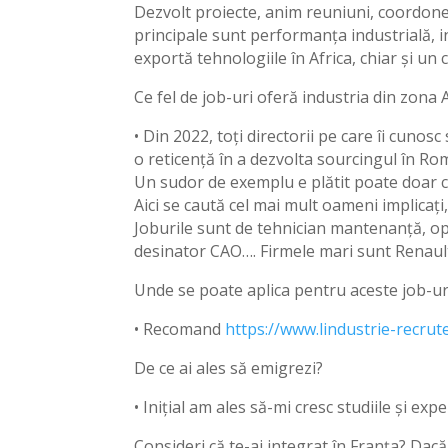
Dezvolt proiecte, anim reuniuni, coordonez c
principale sunt performanța industrială, in
exportă tehnologiile în Africa, chiar și u
Ce fel de job-uri oferă industria din zon
• Din 2022, toți directorii pe care îi cunos
o reticență în a dezvolta sourcingul în Ro
Un sudor de exemplu e plătit poate doar c
Aici se caută cel mai mult oameni implicați
Joburile sunt de tehnician mantenanță, ope
desinator CAO…. Firmele mari sunt Renau
Unde se poate aplica pentru aceste job-ur
• Recomand
https://www.lindustrie-recrute
De ce ai ales să emigrezi?
• Inițial am ales să-mi cresc studiile și e
Consideri că te-ai integrat în Franța? Dacă 