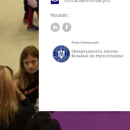

contact@oriunde.pro
Noutati :