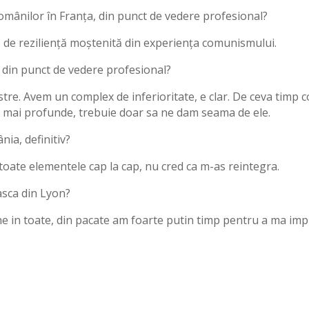
 românilor în Franța, din punct de vedere profesional?
rmă de reziliență moștenită din experiența comunismului.
t din punct de vedere profesional?
oastre. Avem un complex de inferioritate, e clar. De ceva timp 
ri mai profunde, trebuie doar sa ne dam seama de ele.
nia, definitiv?
toate elementele cap la cap, nu cred ca m-as reintegra.
sca din Lyon?
ne in toate, din pacate am foarte putin timp pentru a ma imp