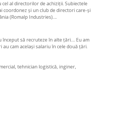
el al directorilor de achiziții. Subiectele
ai coordonez și un club de directori care-și
mânia (Romalp Industries)….
au început să recruteze în alte țări…. Eu am
au cam același salariu în cele două țări.
rcial, tehnician logistică, inginer,