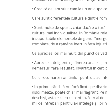
• Cred că da, am știut cam la un an după c
Care sunt diferențele culturale dintre româ
• Sunt multe de spus…. chiar dacă e o țară
cultură mai individualistă. In România rel
insuportabile elementele de genul “merge 
complace, de a rămâne inert în fața injusti
Ce apreciezi cel mai mult, din punct de vede
• Apreciez inteligența și finețea analizei, 
demersuri fără rezultat, învârtitul în cerc
Ce le recomanzi românilor pentru a se int
• In primul rând să nu facă fixații pe disc
discrimează, poate chiar mai flagrant. Pe 
deschiși, asta e ceea ce contează. In al doil
mii de întrebări pentru a-i întelege și, pri