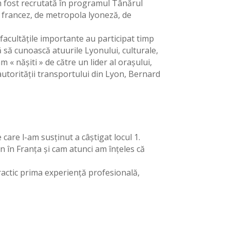
am fost recrutată în programul Tânărul
l francez, de metropola lyoneză, de
 facultățile importante au participat timp
 să cunoască atuurile Lyonului, culturale,
 « nășiti » de către un lider al orașului,
autorității transportului din Lyon, Bernard
are l-am susținut a câștigat locul 1.
n în Franța și cam atunci am înțeles că
practic prima experiență profesională,