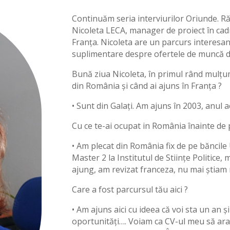
Continuăm seria interviurilor Oriunde. 
Nicoleta LECA, manager de proiect în cad
Franța. Nicoleta are un parcurs interesant
suplimentare despre ofertele de muncă di
Bună ziua Nicoleta, în primul rând mulțu
din România și când ai ajuns în Franța ?
• Sunt din Galați. Am ajuns în 2003, anul 
Cu ce te-ai ocupat in România înainte de 
• Am plecat din România fix de pe băncile 
Master 2 la Institutul de Stiințe Politice,
ajung, am revizat franceza, nu mai știam nim
Care a fost parcursul tău aici ?
• Am ajuns aici cu ideea că voi sta un an și 
oportunități…. Voiam ca CV-ul meu să ara