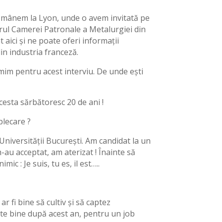
Rămânem la Lyon, unde o avem invitată pe
rul Camerei Patronale a Metalurgiei din
 aici și ne poate oferi informații
n industria franceză.
mim pentru acest interviu. De unde ești
acesta sărbătoresc 20 de ani !
plecare ?
Universității București. Am candidat la un
 m-au acceptat, am aterizat ! Înainte să
ic : Je suis, tu es, il est…..
ar fi bine să cultiv și să captez
te bine după acest an, pentru un job