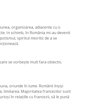
țiunea, organizarea, adiacente cu o
ecte. In schimb, în România mi-au devenit
tismul, spiritul mioritic de a se
uncționează.
 care se vorbește mult fara obiectiv,
eauna, oriunde în lume. Românii înșiși
, limitarea. Majoritatea francezilor sunt
rioși în relațille cu francezii, să le pună