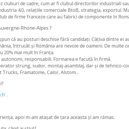
luburi de cadre, cum ar fi clubul directorilor industriali sau c
dustria 4.0, relațiile comerciale BtoB, strategia, exportul. M
n club de firme franceze care au fabrici de componente în Ro
a Auvergne-Rhone-Alpes ?
c spun că au posturi deschise fără candidați. Câțiva dintre ei 
mânia, întrucât și România are nevoie de oameni. De multe ori 
u 20% mai mult în Franța.
, autonomi, responsabili. Formarea e facută în firmă.
rator strung, sudor, montaj-asamblaj, dar și de tehnico-come
lt Trucks, Framatome, Calor, Alstom…
i?
.fr
.
xperiența, apoi m-am atașat de țara aceasta și am rămas.
da, când ai știut?