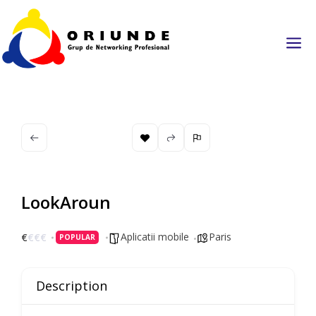
a
LookAroun
Aplicatii mobile
Paris
€
€
€
€
POPULAR
Description