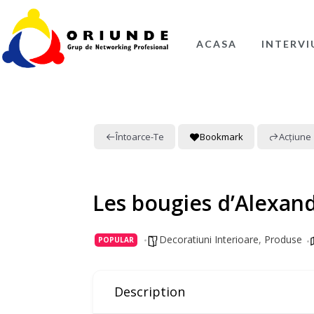
ACASA
INTERVI
Întoarce-Te
Bookmark
Acțiune
Les bougies d’Alexan
Decoratiuni Interioare
,
Produse
POPULAR
Description