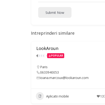
Submit Now
Intreprinderi similare
LookAroun
€
€
€
€
POPULAR
Paris
0633940053
ioana.marcoux@lookaroun.com
Aplicatii mobile
13