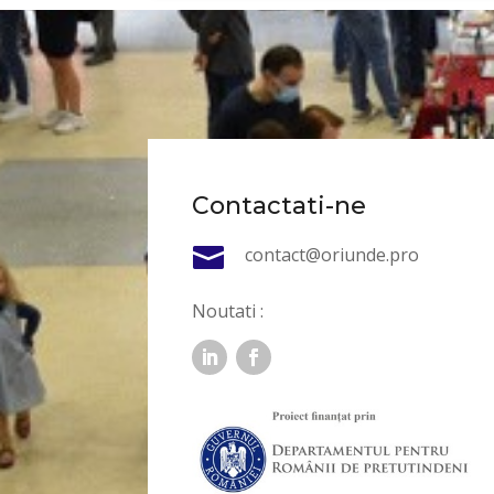
Contactati-ne

contact@oriunde.pro
Noutati :