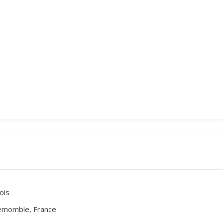
bois
lemomble, France