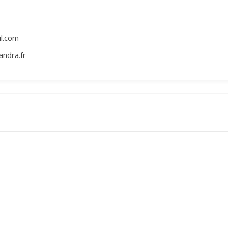
il.com
ndra.fr