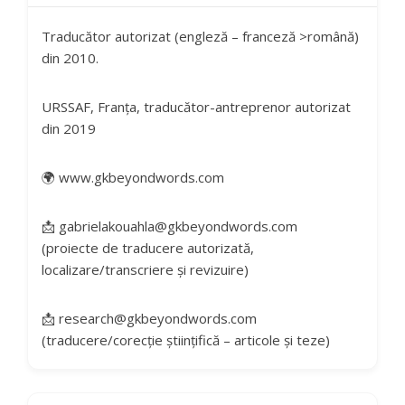
Traducător autorizat (engleză – franceză >română)
din 2010.
URSSAF, Franța, traducător-antreprenor autorizat
din 2019
🌍 www.gkbeyondwords.com
📩
gabrielakouahla@gkbeyondwords.com
(proiecte de traducere autorizată,
localizare/transcriere și revizuire)
📩
research@gkbeyondwords.com
(traducere/corecție științifică – articole și teze)