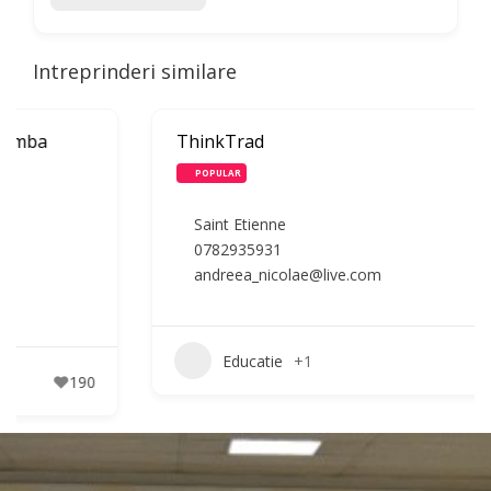
Intreprinderi similare
ThinkTrad
POPULAR
Saint Etienne
0782935931
andreea_nicolae@live.com
Educatie
+1
226