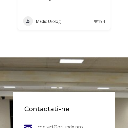
Medic Urolog
194
Contactati-ne

contact@oriunde.pro