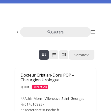
Căutare
Sortare
Docteur Cristian-Doru POP –
Chirurgien Urologue
0,00€
POPULAR
Athis Mons
,
Villeneuve Saint-Georges
0145108237
secretariat@urochir.fr